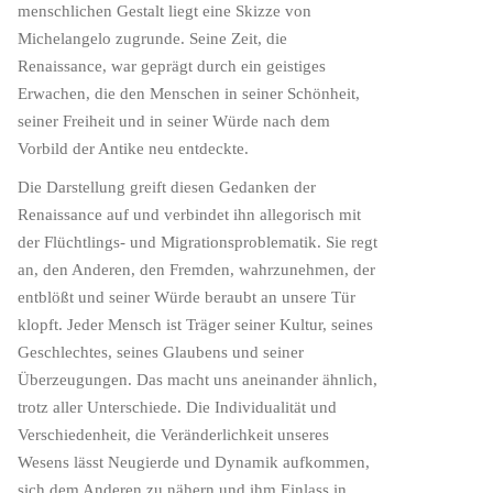
menschlichen Gestalt liegt eine Skizze von
Michelangelo zugrunde. Seine Zeit, die
Renaissance, war geprägt durch ein geistiges
Erwachen, die den Menschen in seiner Schönheit,
seiner Freiheit und in seiner Würde nach dem
Vorbild der Antike neu entdeckte.
Die Darstellung greift diesen Gedanken der
Renaissance auf und verbindet ihn allegorisch mit
der Flüchtlings- und Migrationsproblematik. Sie regt
an, den Anderen, den Fremden, wahrzunehmen, der
entblößt und seiner Würde beraubt an unsere Tür
klopft. Jeder Mensch ist Träger seiner Kultur, seines
Geschlechtes, seines Glaubens und seiner
Überzeugungen. Das macht uns aneinander ähnlich,
trotz aller Unterschiede. Die Individualität und
Verschiedenheit, die Veränderlichkeit unseres
Wesens lässt Neugierde und Dynamik aufkommen,
sich dem Anderen zu nähern und ihm Einlass in