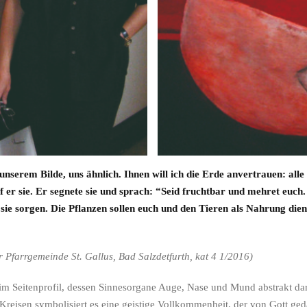
serem Bilde, uns ähnlich. Ihnen will ich die Erde anvertrauen: alle
r sie. Er segnete sie und sprach: “Seid fruchtbar und mehret euch. 
für sie sorgen. Die Pflanzen sollen euch und den Tieren als Nahrung di
 Pfarrgemeinde St. Gallus, Bad Salzdetfurth, kat 4 1/2016)
im Seitenprofil, dessen Sinnesorgane Auge, Nase und Mund abstrakt darg
 Kreisen symbolisiert es eine geistige Vollkommenheit, der von Gott 