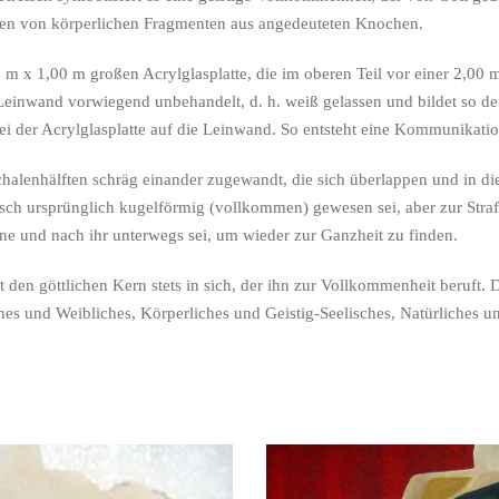
isen von körperlichen Fragmenten aus angedeuteten Knochen.
00 m x 1,00 m großen Acrylglasplatte, die im oberen Teil vor einer 2,
Leinwand vorwiegend unbehandelt, d. h. weiß gelassen und bildet so den
rei der Acrylglasplatte auf die Leinwand. So entsteht eine Kommunikatio
halenhälften schräg einander zugewandt, die sich überlappen und in d
nsch ursprünglich kugelförmig (vollkommen) gewesen sei, aber zur Stra
ehne und nach ihr unterwegs sei, um wieder zur Ganzheit zu finden.
den göttlichen Kern stets in sich, der ihn zur Vollkommenheit beruft.
s und Weibliches, Körperliches und Geistig-Seelisches, Natürliches un