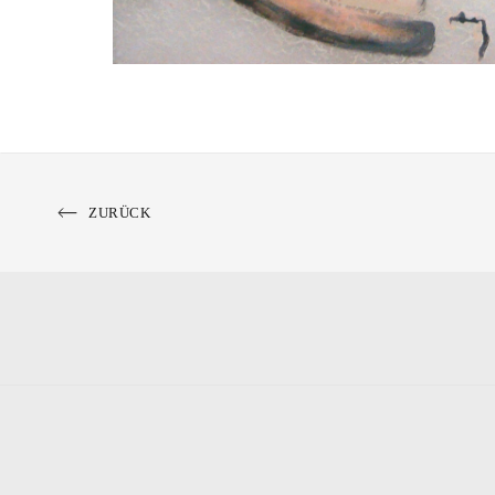
PREVIOUS
ZURÜCK
PORTFOLIO